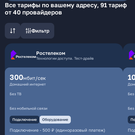
Все тарифы по вашему адресу, 91 тариф
от 40 провайдеров
Фильтр
Ростелеком
Технологии доступа. Тест-драйв
300
1
мбит/сек
Домашний интернет
Дом
Без ТВ
Без
Без мобильной связи
Без
Подключение
Оборудование
По
Подключение
-
500 ₽ (единоразовый платеж)
По