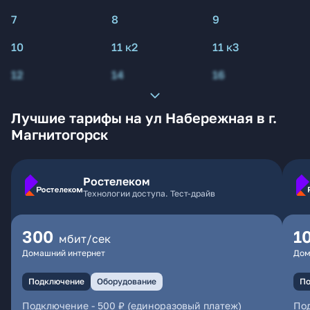
7
8
9
10
11 к2
11 к3
12
14
16
Лучшие тарифы на ул Набережная в г.
Магнитогорск
Ростелеком
Технологии доступа. Тест-драйв
300
1
мбит/сек
Домашний интернет
Дом
Подключение
Оборудование
По
Подключение
-
500 ₽ (единоразовый платеж)
По