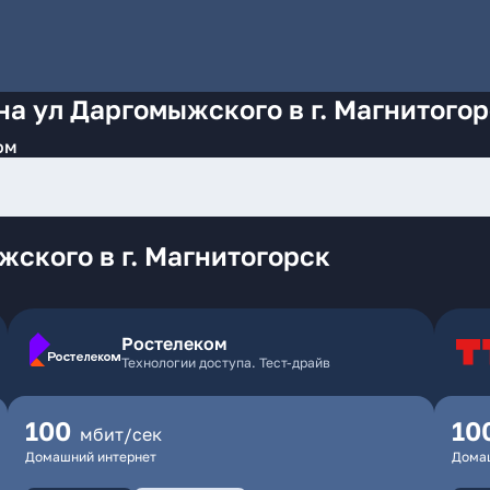
на ул Даргомыжского в г. Магнитого
ом
ского в г. Магнитогорск
Ростелеком
Технологии доступа. Тест-драйв
100
10
мбит/сек
Домашний интернет
Дома