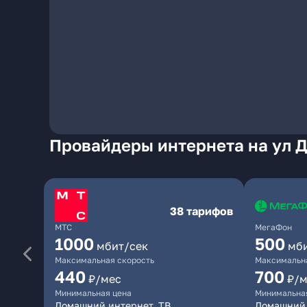
Провайдеры интернета на ул Д
38 тарифов
МТС
МегаФон
1000
500
мбит/сек
мб
Максимальная скорость
Максимальна
440
700
₽/мес
₽/м
Минимальная цена
Минимальна
Домашний интернет, ТВ
Домашний