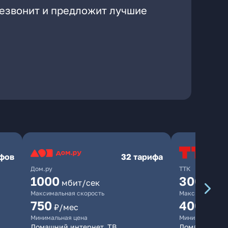
резвонит и предложит лучшие
ифов
32 тарифа
Дом.ру
ТТК
1000
300
мбит/сек
мбит/
Максимальная скорость
Максимальная 
750
400
₽/мес
₽/ме
Минимальная цена
Минимальная ц
Домашний интернет, ТВ
Домашний ин