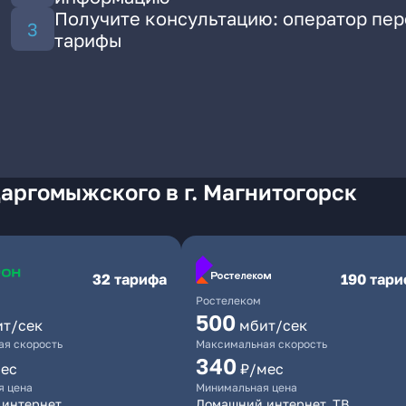
Получите консультацию: оператор пе
тарифы
аргомыжского в г. Магнитогорск
32 тарифа
190 тар
Ростелеком
500
ит/сек
мбит/сек
я скорость
Максимальная скорость
340
ес
₽/мес
я цена
Минимальная цена
 интернет
Домашний интернет, ТВ