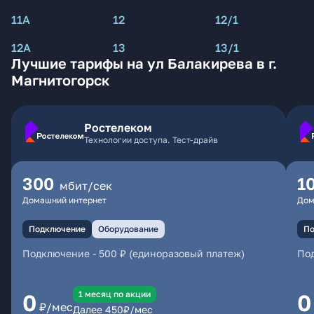
11А
12
12/1
12А
13
13/1
Лучшие тарифы на ул Балакирева в г.
Магнитогорск
Ростелеком
Технологии доступа. Тест-драйв
300
1
мбит/сек
Домашний интернет
Дом
Подключение
Оборудование
По
Подключение
-
500 ₽ (единоразовый платеж)
По
1 месяц по акции
0
0
₽/мес
Далее
450
₽/мес