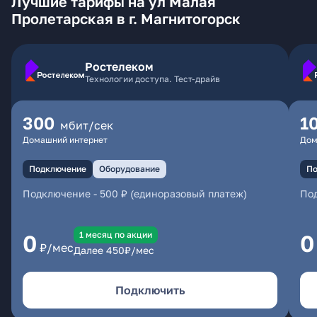
Лучшие тарифы на ул Малая
Пролетарская в г. Магнитогорск
Ростелеком
Технологии доступа. Тест-драйв
300
1
мбит/сек
Домашний интернет
Дом
Подключение
Оборудование
По
Подключение
-
500 ₽ (единоразовый платеж)
По
1 месяц по акции
0
0
₽/мес
Далее
450
₽/мес
Подключить