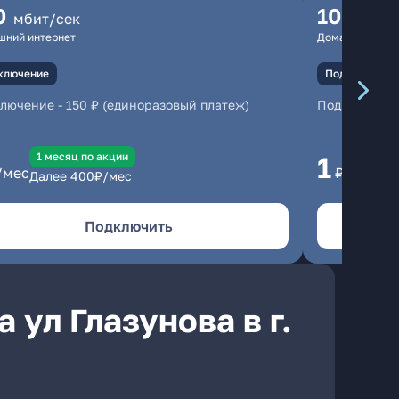
0
100
мбит/сек
мбит
шний интернет
Домашний инте
ключение
Подключение
ключение
-
150 ₽ (единоразовый платеж)
Подключени
1 месяц по акции
1 
1
/мес
₽/мес
Далее
400
₽/мес
Да
Подключить
 ул Глазунова в г.