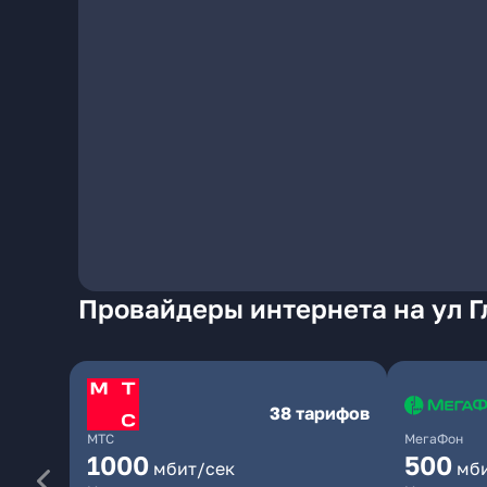
Провайдеры интернета на ул Гл
38 тарифов
МТС
МегаФон
1000
500
мбит/сек
мб