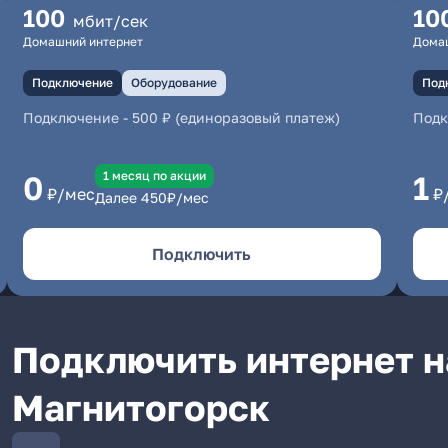
100
10
мбит/сек
Домашний интернет
Дома
Подключение
Оборудование
Под
Подключение
-
500 ₽ (единоразовый платеж)
Под
1 месяц по акции
0
1
₽/мес
₽
Далее
450
₽/мес
Подключить
Подключить интернет на
Магнитогорск