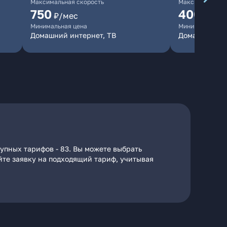
Максимальная скорость
Максимальная 
750
400
₽/мес
₽/ме
Минимальная цена
Минимальная ц
Домашний интернет, ТВ
Домашний ин
тупных тарифов - 83. Вы можете выбрать
айте заявку на подходящий тариф, учитывая