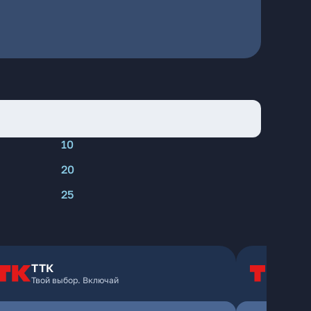
10
20
25
ТТК
Т
Твой выбор. Включай
Т