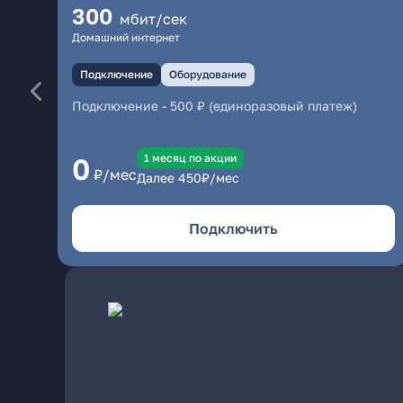
300
мбит/сек
Домашний интернет
Подключение
Оборудование
Подключение
-
500 ₽ (единоразовый платеж)
1 месяц по акции
0
₽/мес
Далее
450
₽/мес
Подключить