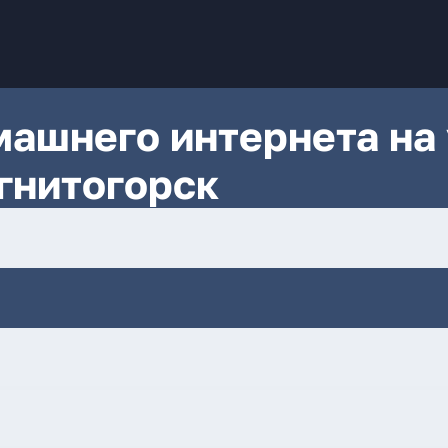
ашнего интернета на 
агнитогорск