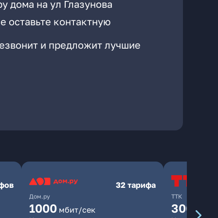
у дома на ул Глазунова
е оставьте контактную
резвонит и предложит лучшие
ифов
32 тарифа
Дом.ру
ТТК
1000
300
мбит/сек
мбит/