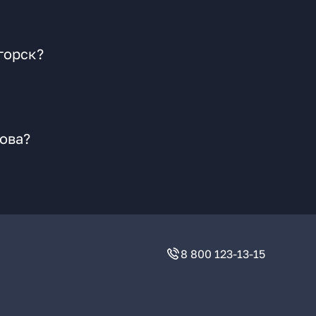
горск?
ова?
8 800 123-13-15