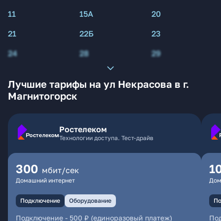
11
15А
20
21
22Б
23
24
28
29
Лучшие тарифы на ул Некрасова в г.
Магнитогорск
Ростелеком
Технологии доступа. Тест-драйв
300
1
мбит/сек
Домашний интернет
Дом
Подключение
Оборудование
По
Подключение
-
500 ₽ (единоразовый платеж)
По