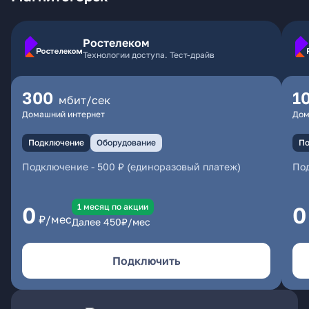
Ростелеком
Технологии доступа. Тест-драйв
300
1
мбит/сек
Домашний интернет
Дом
Подключение
Оборудование
По
Подключение
-
500 ₽ (единоразовый платеж)
По
1 месяц по акции
0
0
₽/мес
Далее
450
₽/мес
Подключить