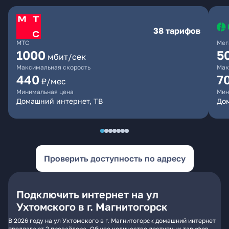
38 тарифов
МТС
Мег
1000
5
мбит/сек
Максимальная скорость
Мак
440
7
₽/мес
Минимальная цена
Мин
Домашний интернет, ТВ
До
Проверить доступность по адресу
Подключить интернет на ул
Ухтомского в г. Магнитогорск
В 2026 году на ул Ухтомского в г. Магнитогорск домашний интернет
предлагают 2 провайдера. Общее количество доступных тарифов -