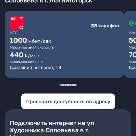
Соловьева в г. Магнитогорск
38 тарифов
МТС
Мег
1000
5
мбит/сек
Максимальная скорость
Мак
440
7
₽/мес
Минимальная цена
Мин
Домашний интернет, ТВ
До
Проверить доступность по адресу
Подключить интернет на ул
Художника Соловьева в г.