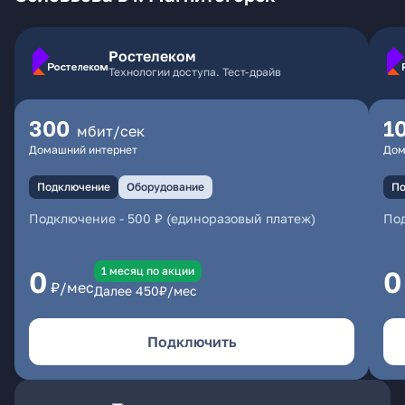
Ростелеком
Технологии доступа. Тест-драйв
300
1
мбит/сек
Домашний интернет
Дом
Подключение
Оборудование
По
Подключение
-
500 ₽ (единоразовый платеж)
По
1 месяц по акции
0
0
₽/мес
Далее
450
₽/мес
Подключить