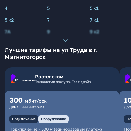
4
5
5 к1
5 к2
7
7 к1
7А
9
9 к2
Лучшие тарифы на ул Труда в г.
Магнитогорск
Ростелеком
Технологии доступа. Тест-драйв
300
1
мбит/сек
Домашний интернет
Дом
Подключение
Оборудование
По
Подключение
-
500 ₽ (единоразовый платеж)
По