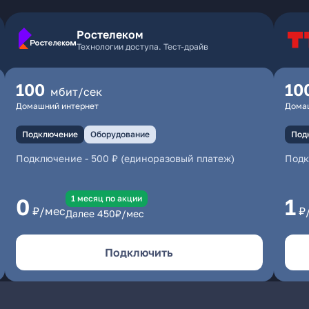
Ростелеком
Технологии доступа. Тест-драйв
100
10
мбит/сек
Домашний интернет
Дома
Подключение
Оборудование
Под
Подключение
-
500 ₽ (единоразовый платеж)
Под
1 месяц по акции
0
1
₽/мес
₽
Далее
450
₽/мес
Подключить