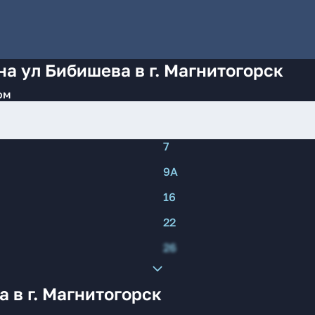
на ул Бибишева в г. Магнитогорск
ом
7
9А
16
22
26
 в г. Магнитогорск