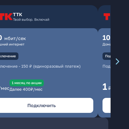
ТТК
Т
Твой выбор. Включай
Т
0
100
мбит/сек
мбит
шний интернет
Домашний инте
ключение
Подключение
ключение
-
150 ₽ (единоразовый платеж)
Подключени
1 месяц по акции
1 
1
/мес
₽/мес
Далее
400
₽/мес
Да
Подключить