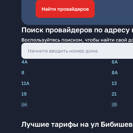
Найти провайдеров
Поиск провайдеров по адресу 
Воспользуйтесь поиском, чтобы найти свой д
4А
6А
8
8А
11А
13
19
21
24
25
Лучшие тарифы на ул Бибишева