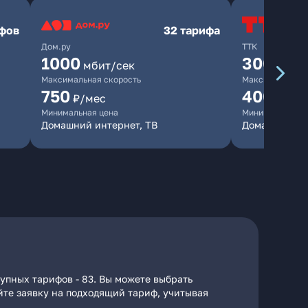
ифов
32 тарифа
Дом.ру
ТТК
1000
300
мбит/сек
мбит/
Максимальная скорость
Максимальная 
750
400
₽/мес
₽/ме
Минимальная цена
Минимальная ц
Домашний интернет, ТВ
Домашний ин
тупных тарифов - 83. Вы можете выбрать
айте заявку на подходящий тариф, учитывая