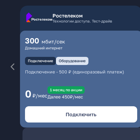
Ростелеком
Технологии доступа. Тест-драйв
300
мбит/сек
Домашний интернет
Подключение
Оборудование
Подключение
-
500 ₽ (единоразовый платеж)
1 месяц по акции
0
₽/мес
Далее
450
₽/мес
Подключить