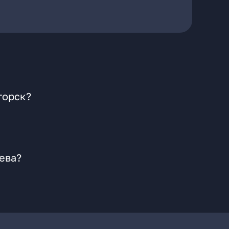
горск?
ева?