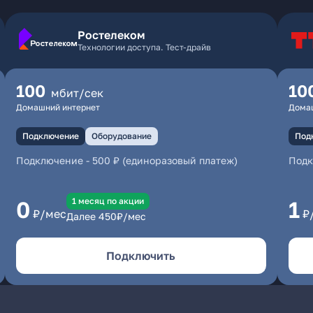
Ростелеком
Технологии доступа. Тест-драйв
100
10
мбит/сек
Домашний интернет
Дома
Подключение
Оборудование
Под
Подключение
-
500 ₽ (единоразовый платеж)
Под
1 месяц по акции
0
1
₽/мес
₽
Далее
450
₽/мес
Подключить