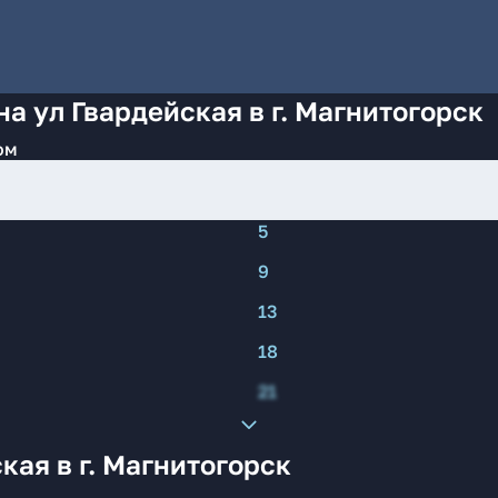
а ул Гвардейская в г. Магнитогорск
ом
5
9
13
18
21
кая в г. Магнитогорск