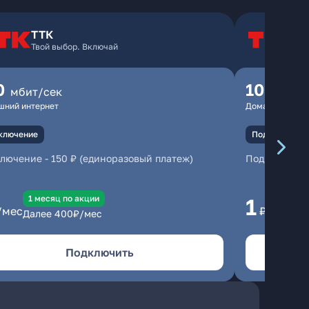
ТТК
Т
Твой выбор. Включай
Т
0
100
мбит/сек
мбит
шний интернет
Домашний инте
ключение
Подключение
ключение
-
150 ₽ (единоразовый платеж)
Подключени
1 месяц по акции
1 
1
/мес
₽/мес
Далее
400
₽/мес
Да
Подключить