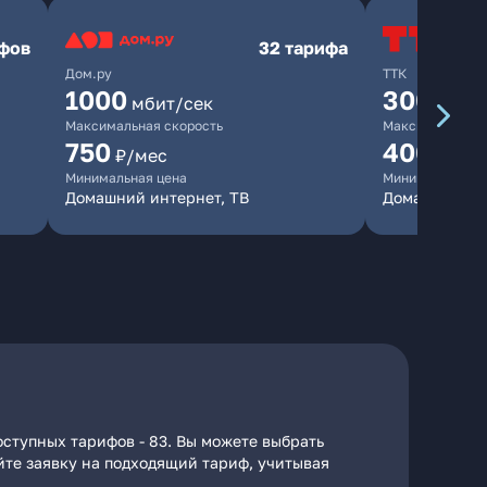
ифов
32 тарифа
Дом.ру
ТТК
1000
300
мбит/сек
мбит/
Максимальная скорость
Максимальная 
750
400
₽/мес
₽/ме
Минимальная цена
Минимальная ц
Домашний интернет, ТВ
Домашний ин
оступных тарифов - 83. Вы можете выбрать
айте заявку на подходящий тариф, учитывая