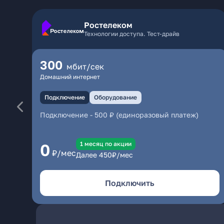
Ростелеком
Технологии доступа. Тест-драйв
300
мбит/сек
Домашний интернет
Подключение
Оборудование
Подключение
-
500 ₽ (единоразовый платеж)
1 месяц по акции
0
₽/мес
Далее
450
₽/мес
Подключить