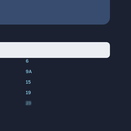
6
9А
15
19
23