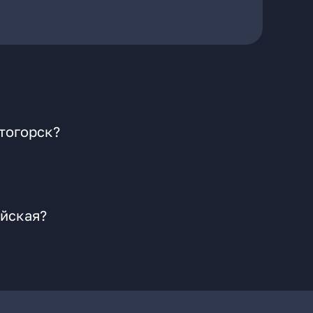
итогорск?
ейская?