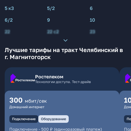
5 к3
5/2
6
6/2
9
10
22
22 с2
23
Лучшие тарифы на тракт Челябинский в
г. Магнитогорск
Ростелеком
Технологии доступа. Тест-драйв
300
1
мбит/сек
Домашний интернет
Дом
Подключение
Оборудование
По
Подключение
-
500 ₽ (единоразовый платеж)
По