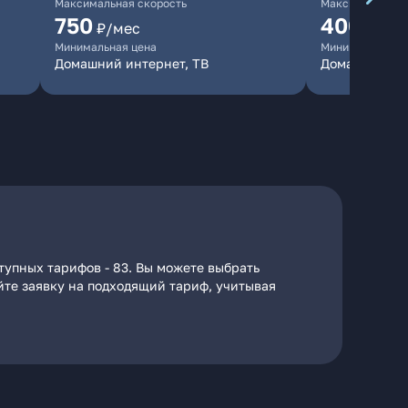
Максимальная скорость
Максимальная 
750
400
₽/мес
₽/ме
Минимальная цена
Минимальная ц
Домашний интернет, ТВ
Домашний ин
тупных тарифов - 83. Вы можете выбрать
айте заявку на подходящий тариф, учитывая