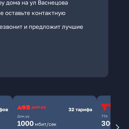
у дома на ул Васнецова
е оставьте контактную
резвонит и предложит лучшие
ифов
32 тарифа
Дом.ру
ТТК
1000
300
мбит/сек
мбит/