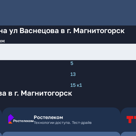
а ул Васнецова в г. Магнитогорск
ом
5
13
15 к1
а в г. Магнитогорск
Ростелеком
Технологии доступа. Тест-драйв