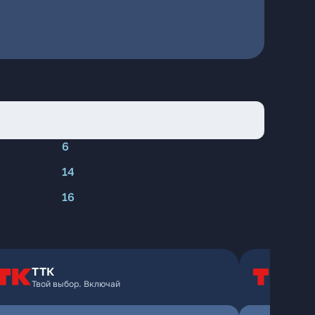
6
14
16
ТТК
Т
Твой выбор. Включай
Т