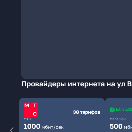
Провайдеры интернета на ул В
38 тарифов
МТС
МегаФон
1000
500
мбит/сек
мб