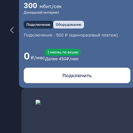
300
мбит/сек
Домашний интернет
Подключение
Оборудование
Подключение
-
500 ₽ (единоразовый платеж)
1 месяц по акции
0
₽/мес
Далее
450
₽/мес
Подключить