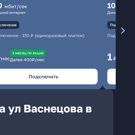
0
100
мбит/сек
мбит
шний интернет
Домашний инте
ключение
Подключение
ключение
-
150 ₽ (единоразовый платеж)
Подключени
1 месяц по акции
1 
1
/мес
₽/мес
Далее
400
₽/мес
Да
Подключить
а ул Васнецова в