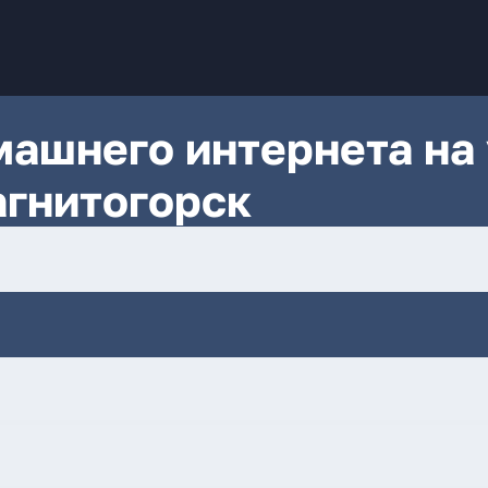
ашнего интернета на 
агнитогорск