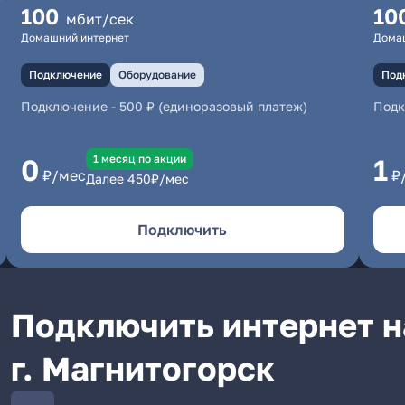
100
10
мбит/сек
Домашний интернет
Дома
Подключение
Оборудование
Под
Подключение
-
500 ₽ (единоразовый платеж)
Под
1 месяц по акции
0
1
₽/мес
₽
Далее
450
₽/мес
Подключить
Подключить интернет н
г. Магнитогорск