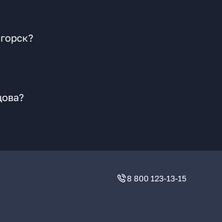
огорск?
цова?
8 800 123-13-15