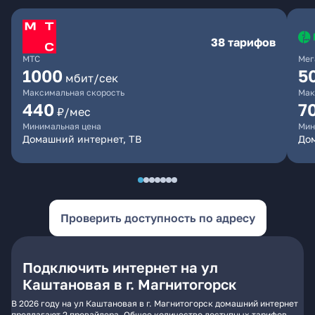
38 тарифов
МТС
Мег
1000
5
мбит/сек
Максимальная скорость
Мак
440
7
₽/мес
Минимальная цена
Мин
Домашний интернет, ТВ
До
Проверить доступность по адресу
Подключить интернет на ул
Каштановая в г. Магнитогорск
В 2026 году на ул Каштановая в г. Магнитогорск домашний интернет
предлагают 2 провайдера. Общее количество доступных тарифов -