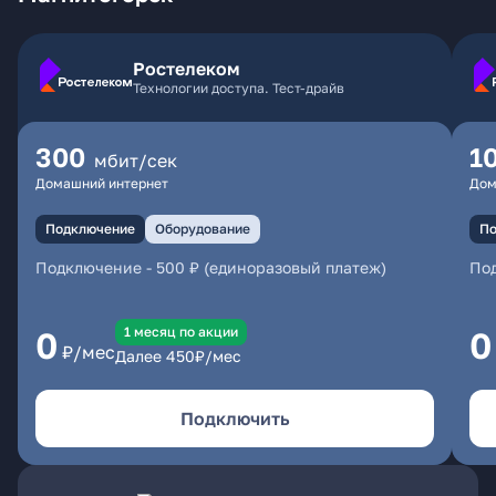
Ростелеком
Технологии доступа. Тест-драйв
300
1
мбит/сек
Домашний интернет
Дом
Подключение
Оборудование
По
Подключение
-
500 ₽ (единоразовый платеж)
По
1 месяц по акции
0
0
₽/мес
Далее
450
₽/мес
Подключить